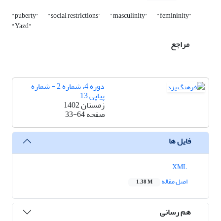
"puberty"
"social restrictions"
"masculinity"
"femininity"
"Yazd"
مراجع
دوره 4، شماره 2 - شماره
پیاپی 13
زمستان 1402
صفحه
33-64
فایل ها
XML
اصل مقاله
1.38 M
هم رسانی