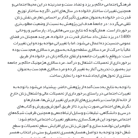
فرهنگی‌اجتماعی حاکم بر یزد و تضاد سنت و مدرنیته در این محیط اجتماعی و
همچنین تغییرات ساختار خانواده در سال‌های اخیر، اگرچه ساختار توزیع
قدرت در خانواده به‌عنوان متغیری تأثیرگذار بر احساس تعارض نقش زنان
تلقی می‌گردد؛ در جامعۀ هدف این پژوهش به نسبت از وضعیت مطلوب‌تری
برخوردار است. همان‌گونه که نتایج بررسی هاتفی راد، پارسامهر و روحانی
(1400) در یزد نشان داد ساختار قدرت در خانواده، هرچند همچنان در فضای
عمومی جنسیت‌زده اعمال می‌شود، اما با تغییراتی مواجه بوده و این تغییرات
غالباً با حرکت از مردسالاری سلطه‌جویانه به‌سوی مردسالاری هم‌دست بوده
است؛ درواقع با تغییرات جامعه و ارتقای جایگاه زنان در خانواده از طریق
برخورداری از تحصیلات، اشتغال و درآمد، مردسالاری هژمونیک حاکم بر جامعه
نیز به‌صورت تدریجی آغاز به تغییر کرده و مردسالاری هم‌دست به‌عنوان
سنتزی از تحول‌های ایجادشده خود را نمایان ساخت.
با توجه به نتایج به‌دست‌آمده از پژوهش حاضر، پیشنهاد می‌‌شود با توجه به
تغییرات اجتماعی در راستای برخورداری از تحصیلات عالی و اشتغال زنان خارج
از خانه لازم است برنامه‌ریزی‌های لازم برای تغییر ارزش‌ها، هنجارها و
نگرش‌های اجتماعی صورت پذیرد تا از طریق آموزش‌وپرورش و کتاب‌های
درسی و دانشگاهی، تبلیغات و وسایل ارتباط‌جمعی و همچنین ظرفیت شبکه‌های
اجتماعی موجود این فرهنگ‌سازی به‌منظور تغییرات اجتماعی انجام شود؛
علاوه‌براین توانمندسازی و آموزش زنان برای افزایش سطح تحصیلات و سطح
شغل خود و توجه به دو اصل همسان‌همسری تحصیلی و سنی در انتخاب همسر