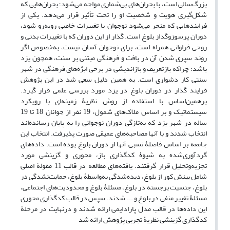
بزرگ‌سالی است، با بحران‌های بی‌شماری مواجه می‌شود؛ بحران‌هایی که
شکل‌گیری هویت و شخصیت او را تحت تأثیر قرار می‌دهد. یکی از
فرایندهایی که منجر می‌شود نوجوان با تغییرات خاصی روبه‌رو شود،
دوران پرسوزوگداز بلوغ است. گذار از این دوران که با تغییرات بدنی و
روحی فراوانی همراه است، برای نوجوان آسان نیست، به‌خصوص اگر
روند سپری شدن آن در بافت و فرهنگی مبتنی بر سنت، همچون یزد
باشد؛ چراکه بازتعریف و بازاندیشی در برخی ابژه‌های فرهنگی در شهر
سنتی کار دشواری است. به همین دلیل سعی شد در این پژوهش
فرایند گذار در دوران بلوغ در یزد مورد بررسی علمی قرار گیرد.
برهمین‌اساس با استفاده از روش نظریۀ زمینه‌ای با رویکرد
سیستماتیک و بر اساس ملاک‌های شمول، 19 نفر از جوانان 18 تا 19
ساله در شهر یزد که به‌تازگی دوران نوجوانی را به پایان رسانده‌اند
انتخاب شدند و با آنها مصاحبه‌های عمیقی صورت پذیرفت. انتخاب این
جامعه بر اساس فاصلۀ نسبی آنها از دوران بلوغ بوده است. داده‌های
گردآوری‌شده به شیوۀ کدگذاری باز، محوری و گزینشی مورد
تجزیه‌وتحلیل قرار گرفتند. یافته‌های مطالعه در قالب 11 مقولۀ اصلی
شامل بینش کور از بلوغ، دیده‌شدگی به‌واسطۀ بلوغ، حمایت‌نشدگی در
بلوغ، جنسیت برجسته در بلوغ، مسئلۀ بلوغ و محدودیت‌های اجتماعی،
مسئلۀ تغییر منفی در بلوغ و ... شدند. سپس در قالب کدگذاری محوری
این داده‌ها در قالب مدل پارادایمی ارائه شدند و درنهایت در مرحلۀ
کدگذاری گزینشی نظریۀ تجربی پژوهش ارائه شد