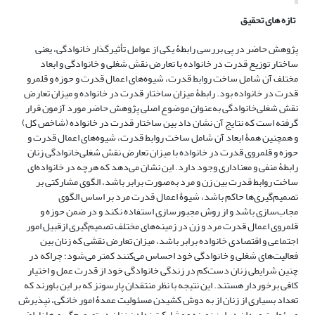
تازه های تحقیق
پژوهش حاضر در پی بررسی رابطۀ یکی از عوامل تأثیرگذار خانوادگی، یعنی
ساختار توزیع قدرت در خانواده با تعارض نقش شغلی و خانوادگی و ابعاد
مختلف آن شامل ساخت روابط قدرت، شیوه‌های اعمال قدرت و حوزه و قلمرو
قدرت در خانواده بود. رابطۀ میزان ساختار قدرت در خانواده و میزان تعارض
نقش شغلی‌خانوادگی به‌عنوان موضوع اصلی پژوهش حاضر مورد آزمون قرار
گرفته است که نتایج آن نشان داد بین ساختار قدرت در خانواده (شاخص کل)
و همچنین همۀ ابعاد آن شامل ساخت روابط قدرت، شیوه‌های اعمال قدرت و
حوزه و قلمروی قدرت در خانواده با میزان تعارض نقش شغلی‌خانوادگی زنان
رابطۀ منفی و معناداری وجود دارد. این نشان می‌دهد که هرچه در خانواده‌ای
ساخت روابط قدرت بین زن و مرد به‌صورت برابر باشد، الگوی مشارکتی بر
تصمیم‌گیری‌ها حاکم باشد، شیوۀ اعمال قدرت مرد بر اساس الگوی
مجاب‌سازی باشد و از روش مجبورسازی استفاده نکند و در ضمن حوزه و
قلمروی اعمال قدرت مرد و زن در زمینه‌های مختلف تصمیم‌گیری ازقبیل امور
اجتماعی و اقتصادی خانواده برابر باشد، میزان تعارض نقشی که زنان بین
فعالیت‌های شغلی و خانوادگی خود احساس می‌کنند کمتر می‌شود؛ چراکه در
چنین شرایطی زنان دست‌کم در زندگی خانوادگی خود از قدرت عمل و اختیار
کافی برخوردار هستند. این نتیجه با نظر منتقدان پارسونز که بر این باورند که
تعداد بسیاری از زنان از به دوش کشیدن مسئولیت عمدۀ امور خانگی، نپذیرش
مسئولیت مردان در این زمینه و مشارکت ندادن زنان در تصمیم‌گیری‌ها ناراضی