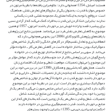
هستند (میشل، 1354) همخوانی دارد؛ علاوه‌براین یافته‌ها با نظریۀ مرتون در
خصوص موازنۀ قدرت، به‌عنوان یکی از سازوکارهای تعارض نقش، هماهنگ
است؛ درواقع با توجه به اینکه اعضای یک مجموعه نقشی، قدرت یکسانی
ندارند؛ بنابراین خنثا کردن این قدرت به افراد کمک می‌کند که از آزادی نسبی
برای پیشبرد قصد و اراده خویش نیز برخوردار باشند (مرتون، 1957) و همین
موضوع به کاهش تعارض نقش فرد نیز می‌انجامد. همچنین نتایج این پژوهش
با یافته‌های پژوهش کاتو و کانای (2006) نیز به‌نوعی هم‌خوانی دارد که
انعطاف‌پذیری و تعادل تقسیم‌کار در کارهای خانگی را که یکی از شاخص‌های
دموکراتیک بودن ساختار خانواده است در کاهش تعارض کار ــ خانواده مؤثر
می‌داند. از سویی بر اساس نتایج از لحاظ ساختار توزیع قدرت در خانواده
پاسخ‌گویان در این پژوهش بالاتر از حد متوسط قرار دارند که از عوامل مؤثر بر
این موضوع را می‌توان تحصیلات، موقعیت شغلی و مشارکت اقتصادی زنان
دانست. همان‌طور که بخشی‌پور و همکاران (1398) نیز در بررسی خود بر این
موضوع اشاره داشتند که چنانچه زنان از تحصیلات، اشتغال، دارایی و درآمد
برخوردار باشند، توزیع قدرت در خانوادۀ آن‌ها نیز از توازن و شاخص‌های
دموکراتیک بیشتری برخوردار است؛ ترنر نیز در نظریۀ خود بر این موضوع
تأکید دارد که این توزیع قدرت بر اساس منابعی صورت می‌گیرد که هر یک از
زوجین با خود به زندگی مشترک آورده‌اند. این منابع ارزشمند شامل
تحصیلات، شغل و قدرت مالی هر یک از زوجین است که به‌اندازه‌ای که از این
منابع برخوردار باشند، قدرت تصمیم‌گیری بیشتری در خانواده دارند‌
(حکمت‌نیا و بهادری جهرمی، 1395)؛ بنابراین با وجود بسترهای