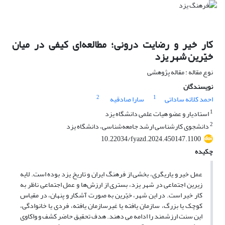
کار خیر و رضایت درونی؛ مطالعه‌ای کیفی در میان
خیّرین شهر یزد
نوع مقاله : مقاله پژوهشی
نویسندگان
2
1
احمد کلاته ساداتی
سارا صادقیه
1
استادیار و عضو هیات علمی دانشگاه یزد
2
دانشجوی کارشناسی ارشد جامعه‌شناسی، دانشگاه یزد
10.22034/fyazd.2024.450147.1100
چکیده
عمل خیر و یاریگری، بخشی از فرهنگ ایران و تاریخ یزد بوده است. لایه
زیرین اجتماعی در شهر یزد، بستری از ارزش‌ها و عمل اجتماعی ناظر به
کار خیر است. در این شهر، خیّرین به صورت آشکار و پنهان، در مقیاس
کوچک یا بزرگ، سازمان یافته یا غیرسازمان یافته، فردی یا خانوادگی،
این سنت ارزشمند را ادامه می دهند. هدف تحقیق حاضر کشف و واکاوی