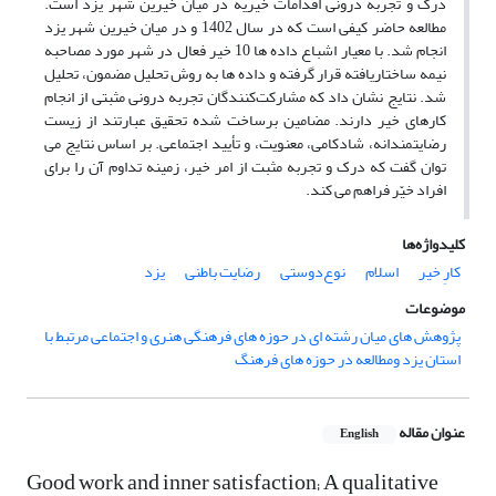
درک و تجربه درونی اقدامات خیریه در میان خیرین شهر یزد است.
مطالعه حاضر کیفی است که در سال 1402 و در میان خیرین شهر یزد
انجام شد. با معیار اشباع داده ها 10 خیر فعال در شهر مورد مصاحبه
نیمه ساختاریافته قرار گرفته و داده ها به روش تحلیل مضمون، تحلیل
شد. نتایج نشان داد که مشارکت‌کنندگان تجربه درونی مثبتی از انجام
کارهای خیر دارند. مضامین برساخت شده تحقیق عبارتند از زیست
رضایتمندانه، شادکامی، معنویت، و تأیید اجتماعی. بر اساس نتایج می
توان گفت که درک و تجربه مثبت از امر خیر، زمینه تداوم آن را برای
افراد خیّر فراهم می کند.
کلیدواژه‌ها
کارِ خیر
اسلام
نوع‌دوستی
رضایت باطنی
یزد
موضوعات
پژوهش های میان رشته ای در حوزه های فرهنگی هنری و اجتماعی مرتبط با
استان یزد ومطالعه در حوزه های فرهنگ
عنوان مقاله
English
Good work and inner satisfaction; A qualitative