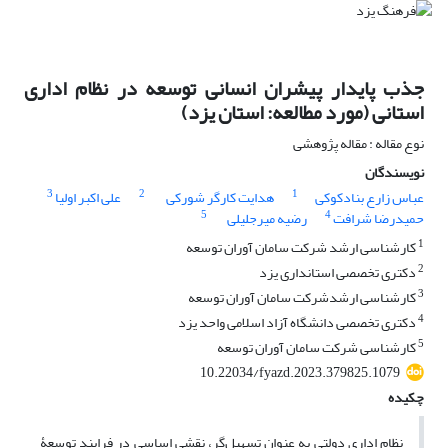
جذب پایدار پیشران انسانی توسعه در نظام اداری
استانی (مورد مطالعه: استان یزد)
نوع مقاله : مقاله پژوهشی
نویسندگان
3
2
1
عباس زارع بنادکوکی
هدایت کارگر شورکی
علی اکبر اولیا
5
4
حمیدرضا شرافت
رضیه میرجلیلی
1
کارشناسی ارشد شرکت سامان آوران توسعه
2
دکتری تخصصی استانداری یزد
3
کارشناسی ارشدشرکت سامان آوران توسعه
4
دکتری تخصصی دانشگاه آزاد اسلامی واحد یزد
5
کارشناسی شرکت سامان آوران توسعه
10.22034/fyazd.2023.379825.1079
چکیده
نظام اداری دولتی به عنوان تسهیل‌گر، نقشی اساسی در فرایند توسعۀ