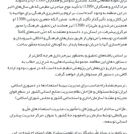
برای نمونه مطالعاتی مانند عسکری ندوشن و همکاران (1398) یا ترکاشوند
مرادآبادی و همکاران (1399) با تأیید موج مهاجرتی عظیمی که طی سال‌های اخیر
در این منطقه به وجود آمده است، بر لزوم برنامه‌ریزی فرهنگی برای مواجهه با
این کلان‌ روند تأثیرگذار تأکید کرده‌اند؛ ضمن آنکه جعفری ندوشن (1398) و
همچنین مرشدی و علی‌نژاد (1398) نیز همانند این تحقیق، فرهنگ را محور
مرکزی پیشرفت در استان یزد دانسته و معتقدند که حتّی جنبه‌های کاملاً
اقتصادی توسعه را می‌توان از طریق بنیان‌های فرهنگی و اخلاقی شهروندان و
همراه‌سازی آنها با جریان توسعۀ پایدار، به گونه‌ای شایسته محقّق ساخت.
بر اساس یافته‌های تحقیق و به‌منظور بهره‌برداری هرچه کامل‌تر از
دستاوردهای این مطالعه، مجموعۀ پیشنهادهایی به شرح زیر خطاب به
بهره‌برداران و ذی‌نفعان این پژوهش تنظیم شده است که در صورت وجود ارادة
کافی در دستور کار مسئولان قرار خواهد گرفت.
ـ ترسیم نقشة ‌راه مناسب برای مدیریت بهینة استعدادها در جمهوری اسلامی
ایران توسّط مسئولان و طرّاحان نظام مدیریت منابع انسانی کشور در سطح قوای
مجریّه و مقنّنه (سازمان اداری و استخدامی کشور و مجلس شورای اسلامی).
ـ طرّاحی ساختار اجرایی ویژه‌ای با مأموریت مدیریت استعدادهای ملّی و
بین‌المللی توسّط سازمان برنامه‌وبودجۀ کشور با عنوان «مرکز مدیریت پیشران
انسانی توسعه».
ـ برنامه‌ریزی بنیاد ملّی نخبگان برای تقویت پیشران‌های استخراج‌شده در این