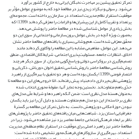
تمرکز تحقیق پیشین بر مهاجرت نخبگان ایرانی به خارج از کشور برآورد
می‌شود. رسولی و نیکزاد زیدی نیز در مطالعة خود که به موضوع عوامل مؤثّر بر
موفّقیت استقرار نظام مدیریت استعداد در سازمان پرداخته است، مجموعه‌ای
پرتعداد و تقریباً کامل از این پیشران‌ها و الزامات را معرّفی کرده‌اند (1399) که
بخش زیادی از عوامل شناسایی شده در مطالعة حاضر را پوشش می‌دهد.
به‌صورت ویژه آنچه در بخش عوامل برون‌سازمانی و اجتماعی از سوی این دو
محقّق معرّفی شده است، هم‌پوشانی بسیاری با یافته‌های مطالعة حاضر نشان
می‌دهد. این عوامل، مفاهیمی مشابه با این مطالعه را واکاوی کرده‌اند مانند
اخلاق، انتظارات جامعه، مسئولیت‌پذیری اجتماعی، شرایط کلان اقتصادی، منطق
تصمیم‌گیری در بروکراسی دولتی و پاسخ‌گویی مدیران. از سوی دیگر هرچند
روش‌شناسی مطالعة حاضر با روش‌شناسی تحقیق اخوان دورباش، ذکریایی و
انتصار فومنی (1399) یکسان بوده است و هر دو تحقیق با بهره‌گیری از راهبرد
پژوهشی نظریه‌پردازی داده‌بنیاد پیش رفته‌اند، امّا خروجی‌های این دو مطالعه تا
حدّی باهم متفاوت‌اند. نخستین وجه تمایز آنها، مقولة محوری انتخاب شده
به‌عنوان هستة مدل نظری است؛ ضمن آنکه راهبردها و شرایط علّی مدل‌های
نظری برخاسته از این دو مدل هم متفاوت هستند و دلیل آن را نیز باید یکسان
نبودن حوزۀ مکانی دو پژوهش دانست. به دلیل تمرکز این مطالعه بر گسترۀ
جغرافیایی استان یزد، شباهت‌هایی میان یافته‌های تحقیق حاضر با پژوهش‌های
ناظر بر ابعاد فرهنگی‌اجتماعی جامعۀ معاصر یزد نیز مشاهده می‌شود، زیرا در
مطالعۀ حاضر نیز راهبرد اصلی برای موفّقیت در استقرار نظام منطقه‌ای مدیریت
استعداد، بهره‌گیری از سازوکارهای فرهنگ‌محور تشخیص داده شده است؛