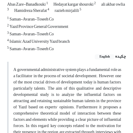
1
2
Abas Zare-Banadkouki
Hedayat kargar shouroki
ali akbar owlia
3
4
5
Hamidreza Sherafat
razieh mirjalili
1
Saman-Avaran-Toseeh Co
2
Yazd Province General Government
3
Saman-Avaran-Toseeh Co
4
Islamic Azad University Yazd branch
5
Saman-Avaran-Toseeh Co
چکیده
English
A governmental administrative system plays a fundamental role as
a facilitator in the process of societal development. However, one
of the most crucial drives of development today is human factors,
particularly talents. The aim of this qualitative and descriptive
developmental study is to analyze the influential factors on
attracting and retaining sustainable human talents in the province
of Yazd based on experts' opinions. Furthermore, it proposes a
comprehensive theoretical model of interaction between these
factors and elements while providing a clear picture of influential
forces. In this regard, key concepts related to the motivation for
their presence in the region are extracted through interviews with