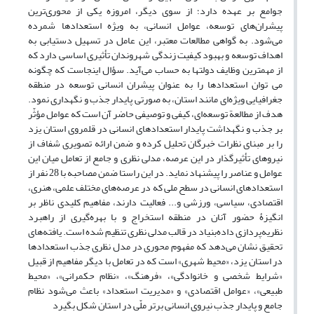
جوامع بر عهده دارد؛ از سوی دیگر، امروزه یکی از محوری‌ترین
پیشران‌های توسعه، عوامل انسانی، به ویژه استعدادها شمرده
می‌شود. به گواهی مطالعات معتبر، این عامل در تسهیل دستیابی به
اهداف توسعه و بهبود کیفیت زندگی شهروندان تأثیری اساسی دارد که
از مهمترین وظایف دولتها به حساب می‌آید. سؤال اینجاست که چگونه
می توان استعدادها را به عنوان پیشران انسانی توسعه در منطقه
جغرافیایی ویژه‌ای مانند استان، به صورتی پایدار جذب و نگهداری نمود.
هدف از مطالعة توسعه‌ای، کیفی و توصیفی حاضر آن است که عوامل مؤثّر
بر جذب و نگهداشت پایدار استعدادهای انسانی در قلمروی استان یزد
را بر مبنای نظرات خبرگان تحلیل کرده و ضمن ارائه تصویری شفاف از
نیروهای تأثیرگذار در این عرصه، مدلی نظری و جامع از تعامل میان این
عوامل و عناصر را پیشنهاد نماید. در این راستا ضمن مصاحبه با 28 نفر از
استعدادهای انسانی در سطح ملی که در عرصه‌های مختلف علمی، هنری،
اقتصادی، سیاسی، ورزشی و... فعالیت دارند، مفاهیم کلیدی ناظر بر
انگیزۀ حضور آنان در منطقه استخراج و با بهره‌گیری از راهبرد
نظریه‌پردازی داده‌بنیاد در قالب مدلی نظری تنظیم شده است. یافته‌های
تحقیق نشان می‌دهد که مفهوم محوری در مدل نظری جذب استعدادها
در استان یزد، «محیط شهری» است که در تعامل با دیگر مفاهیم از قبیل
«شرایط شخصی و خانوادگی»، «فرهنگ»، «نظام حکمرانی»، «محیط
طبیعی»، «عوامل اقتصادی» و «مدیریت استعداد» باعث می‌شود نظام
جامع و پایدار جذب نیروی انسانی برتر ملّی در استان شکل بگیرد