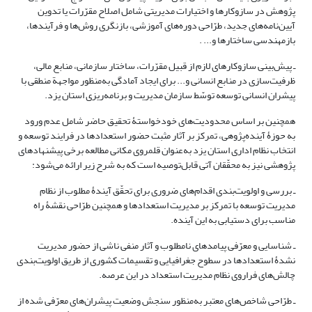
پژوهش در سازوکارها و اختیارات مدیریتی شامل اصلاح مقرّرات یا تدوین
آیین‌نامه‌های جدید، طرّاحی دوره‌های آموزشی، بازنگری روش‌ها و فرآیندها،
بازمهندسی ساختارها و... .
ـ پیش‌بینی سازوکارهای لازم از قبیل مقرّرات، ساختار سازمانی، منابع مالی،
ظرفیت‌سازی در منابع انسانی و... برای ایجاد آمادگی به‌منظور مواجهة منطقی با
پیشران انسانی توسعه توسّط سازمان مدیریت و برنامه‌ریزی استان یزد.
همچنین بر اساس محدودیت‌های خودخواستۀ تحقیق حاضر شامل عدم ورود
به حوزۀ آینده‌پژوهی، تمرکز بر آثار مثبت حضور استعدادها در فرایند توسعه و
انتخاب نظام اداری استان یزد به‌عنوان ‌قلمروی مکانی مطالعه برخی پیشنهادهای
پژوهشی نیز به محقّقان آتی قابل‌توصیه است که به شرح زیر ارائه می‌شود:
ـ بررسی و اولویت‌بندی اقدام‌های ضروری برای تحقّق آیندۀ مطلوب از نظام
مدیریت توسعه با تمرکز بر مدیریت استعدادها و همچنین طرّاحی نقشۀ راه
مناسب برای دستیابی به این آینده.
ـ شناسایی و معرّفی پیامدهای نامطلوب و آثار منفی ناشی از حضور مدیریت
نشدۀ استعدادها در سطوح جغرافیایی و تقسیمات کشوری از طریق اولویت‌بندی
چالش‌های فراروی نظام مدیریت استعداد در این عرصه.
ـ طرّاحی شاخص‌های معتبر به‌منظور سنجش وضعیت پیشران‌های معرّفی شده از