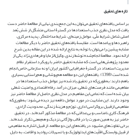
تازه های تحقیق
بر اساس یافته‌های تحقیق می‌توان به این جمع‌بندی نهایی از مطالعة حاضر دست
یافت که مدل نظری جذب استعدادها در گسترۀ استانی متشکّل از شش بُعد
اصلی شامل شرایط علّی، عوامل زمینه‌ای، شرایط مداخله‌گر، پدیده مرکزی،
راهبردها و پیامدها است. مقایسۀ یافته‌های تحقیق حاضر با دیگر مطالعات
مشابه پیشین را می‌توان با توجّه به نتایج ارائه شده در این مقاله بدین شرح
ارائه نمود. مطالعۀ انجام‌شده توسّط زندی، وکیل‌الرّعایا و فرهادی‌نژاد ‌یکی از
معدود پژوهش‌هایی است که مشابه تحقیق حاضر با رویکرد استقرار نظام
مدیریت استعداد در گسترۀ جغرافیایی (کشور ایران) و نه سازمانی خاص انجام
شده است (1398). یافته‌های این دو مطالعه هم‌پوشانی و هم‌راستایی بسیاری
باهم دارند؛ به‌طوری‌که در تحقیق یادشده نیز عوامل جذب استعدادها در
مفاهیمی مانند فرصت‌های شغلی، میزان درآمد، رفاه اقتصادی و امنیت شغلی
بیان شده است که تمامی این مفاهیم در مدل نظری حاصل از مطالعۀ حاضر نیز
وجود دارند. این مشابهت در مورد عوامل دافعه نیز دیده می‌شود؛ به‌طوری‌که
مفاهیمی ازقبیل بروکراسی اداری، تورّم و هزینۀ زندگی، محدودیت آزادی،
فرهنگ کاری نامناسب و بی‌عدالتی که در مطالعۀ مذکور آمده‌اند، در تحقیق
حاضر نیز به همین صورت یا در قالب واژگانی نزدیک و هم‌معنی تکرار شده‌اند.
برخی تفاوت‌های مشهود در یافته‌های این دو مطالعه، از قبیل اشاره به مفاهیمی
از قبیل وابستگی اقلّیت‌های ایدئولوژیک و یا تسهیلات روادید و اقامت، به دلیل