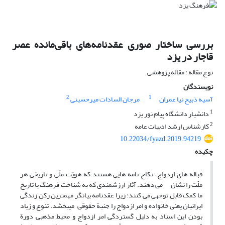
بررسی ساختار صوری عقدنامه‌های باقی‌مانده عصر
قاجار در یزد
نوع مقاله : مقاله پژوهشی
نویسندگان
2
1
آسیه ذبیح نیا عمران
مرجان السادات میرحسینی
1
دانشیار دانشگاه پیام نور یزد
2
کارشناس ارشد ادبیات عامه
10.22034/fyazd.2019.94219
چکیده
قباله­ های ازدواج، نکاح نامه­ هایی هستند که هویّت ملّی و تاریخی هر
ملّت را نشان می ­دهند. آثار ارزشمندی که به شناخت فرهنگ یا تاریخ
ما کمک قابل توجهی می­ کنند؛ زیرا عقدنامه بیانگر مهمترین رکن زندگی
ایرانیان یعنی خانواده و امر ازدواج را جنبة حقوقی می­بخشد. تنوع و زیاد
بودن این اسناد به دلیل گستردگی امر ازدواج و محیط مذهبی دورة