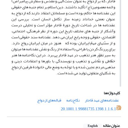
قاجار، که بر ازدواج به عنوان سنّت الهی و مقدّس و سفارش پیامبر(ص)
و ائمه معصومین(ع) تأکید داشتند. دین اسلام بر تمام جنبه ­های حقوقی
این عقدنامه ها حاکم بوده است و مسلمانان اعتقاد دارند که ازدواج به
عنوان نعمتی خداداد زمینه­ ساز تکامل انسان است. بررسی این
عقدنامه­ ها در شناخت تاریخ دورة قاجار مؤثر است و تحلیلی درست
وآشکار از جنبه­ های مختلف تاریخ این دوره از نظر فرهنگی­، اجتماعی­،
اقتصادی­، حقوقی و وجه رایج ایران می­ دهد. عقدنامه سند حقوقی است
و از سنّت­های مهمّ ایرانیان بوده که هنوز در میان ایرانیان رواج دارد.
برای پررنگ کردن یا طراحی با استفاده از رنگ و نقش عقدنامه­ ها می­توان
به سیر تطوّر هنر تذهیب در عهد قاجار پی برد. در این نکاح­نامه­ ها هنر
خطّاطی و نقّاشی و تذهیب و نویسندگی با باورها و اعتقادات دینی و
مذهبی مردم عجین شده و با توجّه به وضع مالی خانوادة طرفین ازدواج
به شکل­های متفاوتی تولید می­ شده است.
کلیدواژه‌ها
عقدنامه‌های عهد قاجار
نکاح‌نامه
قباله‌های ازدواج
20.1001.1.99881735.1398.1.1.6.1
عنوان مقاله
English