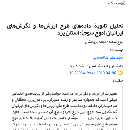
تحلیل ثانویة داده‌های طرح ارزش‌ها و نگرش‌های
ایرانیان (موج سوم): استان یزد
نوع مقاله : مقاله پژوهشی
نویسنده
سید علیرضا افشانی
دانشیار جامعه شناسی دانشگاه یزد
10.22034/fyazd.2019.94196
چکیده
تغییرات ارزش‌ها و نگرش‌ها در همة جوامع یکی از پدیده‌های اجتماعی
مهمّی است که همواره مدّ نظر و رصد مدیران، برنامه‌ریزان، محقّقان و
صاحب‌نظران مختلف بوده است. طرح ملّی ارزش‌ها و نگرش‌های ایرانیان
که تاکنون سه «موج» این طرح اجرا و نتایج آن منتشر شده است، حاوی
دستاوردهای مهمی است. نوشتار حاضر به تحلیل ثانویۀ یافته های موج
سوم طرح‌های مزبور در مورد استان یزد پرداخته است، برای درک
دقیق‌تر یافته ها و تغییرات ارزش‌ها و نگرش‌ها، در مواردی که اطّلاعات