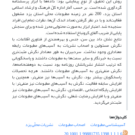
روش این تحقیق، از نوع پیمایشی بود؛ داده‌ها با ابزار پرسشنامه
گردآوری شده است. بر حسب آمار اداره کلّ فرهنگ و ارشاد اسلامی
استان یزد، 200 نفر در زمینه مطبوعات محلّی استان یزد مشغول
فعّالیت‌اند و با در نظر گرفتن تعداد اندک آن‌ها، نظرات تمام این افراد
سنجیده شد. اعتبار ابزار به‌ صورت محتوایی محرز شده و برای سنجش
پایایی از ضریب آلفای کرونباخ استفاده شده است.
نتایج نشان داد بین سن، جنس و بهره­مندی از فناوری اطّلاعات، با
نگرش مسئولین و اصحاب نشریات به آسیب‌های مطبوعات رابطه
معناداری وجود نداشت. سردبیران به‌ طور معنادار نگرش مثبت‌تری
نسبت به خبرنگار و سایر سمت‌ها به مطبوعات داشتند و پاسخگویانی
که ترتیب انتشار نشریاتشان روزنامه بود نسبت به دوهفته‌نامه‌ها،
نگرش منفی‌تری به آسیب‌های مطبوعات داشتند. هرچه تحصیلات
پاسخگویان بیشتر بود، نگرش به آسیب‌‌ها نیز منفی‌تر، همچنین با
افزایش سابقه فعّالیت، نگرش به آسیب‌های مطبوعات نیز منفی‌تر؛ با
افزایش پایگاه اجتماعی ـ اقتصادی، نگرش به آسیب‌های مطبوعات نیز
منفی‌تر و با افزایش رضایت شغلی، نگرش به آسیب‌های مطبوعات نیز
مثبت‌تر می‌گردید.
کلیدواژه‌ها
آسیبشناسی مطبوعات
اصحاب مطبوعات
نشریات محلّی یزد
20.1001.1.99881735.1398.1.1.1.6