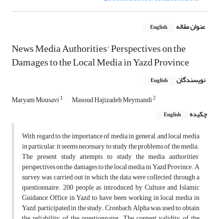
عنوان مقاله
English
News Media Authorities’ Perspectives on the
Damages to the Local Media in Yazd Province
نویسندگان
English
1
2
Maryam Mousavi
Masoud Hajizadeh Meymandi
چکیده
English
With regard to the importance of media in general, and local media
in particular, it seems necessary to study the problems of the media.
The present study attempts to study the media authorities’
perspectives on the damages to the local media in Yazd Province. A
survey was carried out in which the data were collected through a
questionnaire. 200 people as introduced by Culture and Islamic
Guidance Office in Yazd to have been working in local media in
Yazd, participated in the study. Cronbach Alpha was used to obtain
the reliability of the questionnaire. The content validity of the