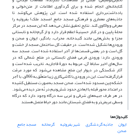
کتابخانه‌ای انجام‌ شده و برای گردآوری اطلاعات از متن‌خوانی و
یادداشت‌برداری استفاده‌ شده است. این پژوهش می‌کوشد تا
جاذبه‌های معماری و فرهنگی مسجد جامع (مسجد ملک) بفروئیه را
معرفی و واکاوی کند. نتایج تحقیق نشان می‌دهد که این مسجد در مرکز
محلۀ پایین و در کنار حسینیۀ اعظم قرار دارد و از گرم‌خانه و تابستانی
مجزا و بخش‌هایی مانند گنبدخانه، محراب، بادگیر، ایوان و صحن و
ورودی‌ها تشکیل شده است. در حقیقت کل ساختمان مسجد از خشت و
گل است و در بعضی قسمت‌ها از آجر استفاده ‌شده است. مسجد سه
ورودی دارد؛ ورودی فرعی فضای تابستانی در ضلع شمالی که در
سال‌های اخیر ساباط آن، مربوط به دورۀ قاجاریه، تخریب ‌شده است و
آثار شکستگی در دیوار این ضلع مشاهده می‌شود که مورد مرمّت
قرارگرفته است. این درِ ورودی با کاشی‌کاری زیبا متعلّق به 866ق، با آجر
خشکه‌چین مسدود شده است. صحن مسجد به‌صورت مستطیل کشیده
در امتداد محور قبله با ابعادی حدود شش‌ونیم در نُه متر دیده می‌شود.
در هر طرف جبهه‌های شرقی و غربی سه درگاه وجود دارد که درگاه
وسطی عریض‌تر و به فضای شبستان مانند دور حیاط متصل هستند
کلیدواژه‌ها
ایوان
جاذبه گردشگری
شهر بفروئیه
گرمخانه
مسجد جامع
صحن