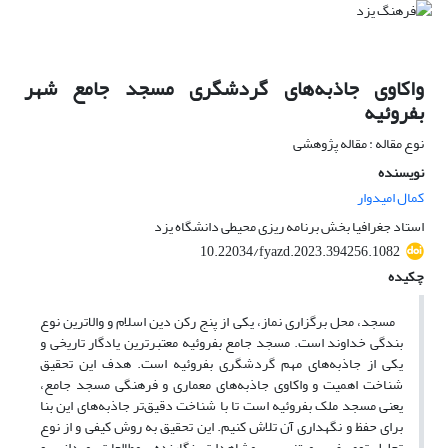
واکاوی جاذبه‌های گردشگری مسجد جامع شهر
بفروئیه
نوع مقاله : مقاله پژوهشی
نویسنده
کمال امیدوار
استاد جغرافیا بخش برنامه ریزی محیطی دانشگاه یزد
10.22034/fyazd.2023.394256.1082
چکیده
مسجد، محل برگزاری نماز، یکی از پنج رکن دین اسلام و والاترین نوع
بندگی خداوند است. مسجد جامع بفروئیه معتبرترین یادگار تاریخی و
یکی از جاذبه‌های مهم گردشگری بفروئیه است. هدف این تحقیق
شناخت اهمیت و واکاوی جاذبه‌های معماری و فرهنگی مسجد جامع،
یعنی مسجد ملک بفروئیه است تا با شناخت دقیق‌تر جاذبه‌های این بنا
برای حفظ و نگهداری آن تلاش کنیم. این تحقیق به روش کیفی و از نوع
تحلیلی‌توصیفی، مبتنی بر مشاهدات نگارنده، مطالعات میدانی و