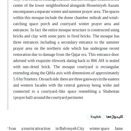
center of the lower neighborhood alongside Hosseiniyeh Aazam,
encompasses a separate winter and summer prayer area. The spaces
within this mosque include the dome chamber, mihrab and wind-
catching space, porch and courtyard, winter prayer area, and
entrances. In fact, the entire mosque structure is constructed using
bricks and clay, with some parts in fired bricks. The mosque has
three entrances, including a secondary entrance to the summer
prayer area on the northern side, which has undergone recent
restoration due to damage from the Qajar era. This entrance door,
adorned with exquisite tilework dating back to 866 AH, is sealed
with sun-dried brick. The mosque courtyard is rectangular,
extending along the Qibla axis, with dimensions of approximately
5.6 by 9 meters. On each side, there are three gateways in the eastern
and western facades, with the central gateway being wider and
connected to a courtyard-like space resembling a Shabestan
(prayer hall) around the courtyard perimeter
کلیدواژه‌ها
English
"Ivan
a tourist attraction
in Bafrouyeh City
winter space
Jame