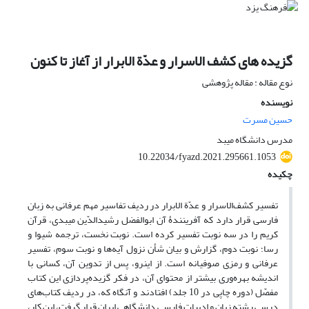
گزیده‏ هاى کشف ‏الاسرار و عدّة الابرار از آغاز تا کنون
نوع مقاله : مقاله پژوهشی
نویسنده
حسین مسرت
مدرس دانشگاه میبد
10.22034/fyazd.2021.295661.1053
چکیده
تفسیر کشف‌الاسرار و عدّة الابرار در ردیف تفاسیر مهم عرفانی به زبان
فارسی قرار دارد که آفرینندۀ آن ابوالفضل رشیدالدّین میبدی، قرآن
کریم را در سه نوبت تفسیر کرده است. نوبت نخست، ترجمه شیوا و
رسا؛ نوبت دوم، گزارش و بیان شأن نزول آیه‌ها و نوبت سوم، تفسیر
عرفانی و رمزی صوفیانه است. از این­رو، پس از تدوین آن، کسانی با
اندیشه بهره‌وری بیشتر از محتوای آن، در فکر گزیده‌پردازی این کتاب
مفصّل (دوره چاپی در 10 جلد) افتادند و آنگاه ‌که، در ردیف کتاب‌های
درسی رشته زبان و ادبیات فارسی دانشگاهی ایران قرار گرفت، این کار،