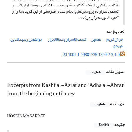
شتاب بیشتری گرفت. گفتار حاضر به ‌قصد آشنایی دوستداران تفسیر
کشف‌الاسرار به پژوهش‌های انجام شده، فهرستی از این گزیده‌ها را از
آغاز تاکنون معرفی می‌کند.
کلیدواژه‌ها
قرآن کریم
تفسیر
کشف الاسرار وعدّة الابرار
ابوالفضل رشیدالدین
میبدی
20.1001.1.99881735.1399.2.3.4.0
عنوان مقاله
English
Excerpts from Kashf al-Asrar and 'Adha al-Abrar
from the beginning until now
نویسنده
English
HOSEIN MASARRAT
چکیده
English