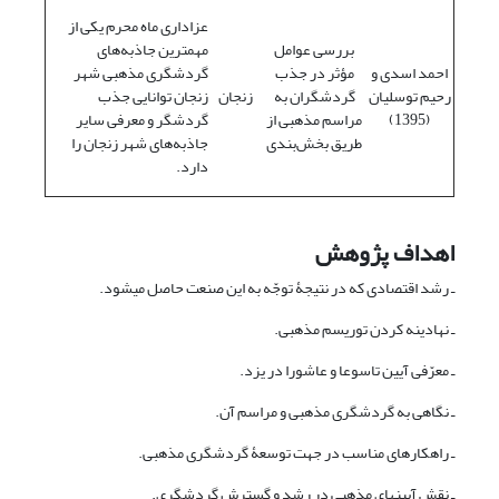
عزاداری ماه محرم یکی از
بررسی عوامل
مهمترین جاذبه‌های
احمد اسدی و
مؤثر در جذب
گردشگری مذهبی شهر
رحیم توسلیان
گردشگران به
زنجان
زنجان توانایی جذب
(1395)
مراسم مذهبی از
گردشگر و معرفی سایر
طریق بخش‌بندی
جاذبه‌های شهر زنجان را
دارد.
اهداف پژوهش
ـ رشد اقتصادی که در نتیجۀ توجّه به این صنعت حاصل می­شود.
ـ نهادینه کردن توریسم مذهبی.
ـ معرّفی آیین تاسوعا و عاشورا در یزد.
ـ نگاهی به گردشگری مذهبی و مراسم آن.
ـ راهکارهای مناسب در جهت توسعۀ گردشگری مذهبی.
ـ نقش آیین­های مذهبی در رشد و گسترش گردشگری.