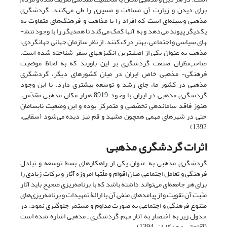
برای دیدن و زیارت آن مسافت و مسیری را طی می‌کنند. گردشگری
مذهبی وسیله‌ای است که افراد را با مذاهب و فرهنگ‌های متفاوت به
یکدیگر پیوند می‌دهد و به آنها کمک می‌کند تا همدیگر را با وجود تنش­
های سیاسی و اجتماعی، بهتر درک کنند. از نظر سازمان جهانی جهانگردی،
مذهب به عنوان یکی از اصلی­ترین انگیزه­های سفر شناخته شده است.
صاحب‌نظران صنعت گردشگری بر این باورند که به لحاظ موقعیت
فرهنگی- مذهبی خاص ایران در میان کشورهای دیگر، گردشگری
مذهبی در کشور ما، جای رشد و توسعه بیشتری دارد. با این وجود
گردشگری مذهبی در ایران با وجود 8919 هزار مکان مذهبی مقدّس،
هنوز فاقد ساماندهی تخصّصی و متمرکز بوده و این وضعیت نابسامان
حتی در شهرهای مهمی همچون مشهد و قم نیز دیده می‌شود (سقایی،
1392).
اثرات گردشگری مذهبی
گردشگری مذهبی به عنوان یکی از راهکارهای بسط توسعه و تبادل
فرهنگی و تعامل اجتماعی میان اقوام و ملّت­ها امروزه آثار و برکات زیادی را
برای هر جامعه‌ای می‌تواند داشته باشد که با برنامه‌ریزی صحیح باید آثار
مثبت آن تقویت و از پیامدهای منفی آن با ارائۀ تمهیدات و برنامه‌ریزی‌های
متنوع فرهنگی و اجتماعی به صورت مداوم و مستمر جلوگیری نمود. در
جدول زیر به اختصار به آثار مهم گردشگری ـ مذهبی اشاره شده است
(آقاجانی و همکاران، 1394).