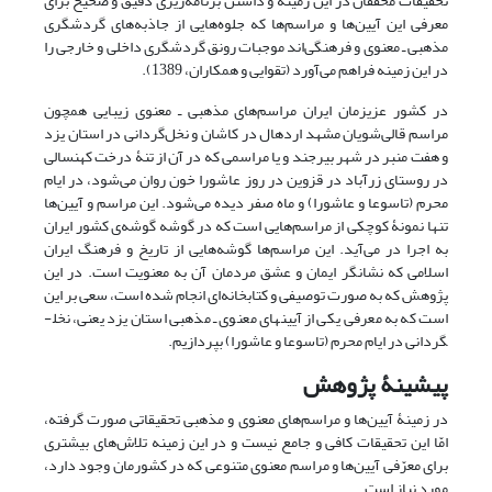
تحقیقات محققان در این زمینه و داشتن برنامه‌ریزی دقیق و صحیح برای
معرفی این آیین‌ها و مراسم‌ها که جلوه‌هایی از جاذبه‌های گردشگری
مذهبی ـ معنوی و فرهنگی‌اند موجبات رونق گردشگری داخلی و خارجی را
در این زمینه فراهم می‌آورد (تقوایی و همکاران، 1389).
در کشور عزیزمان ایران مراسم‌های مذهبی ـ معنوی زیبایی همچون
مراسم قالی‌شویان مشهد اردهال در کاشان و نخل‌گردانی در استان یزد
و هفت ‌منبر در شهر بیرجند و یا مراسمی که در آن از تنۀ درخت کهنسالی
در روستای زرآباد در قزوین در روز عاشورا خون روان می‌شود، در ایام
محرم (تاسوعا و عاشورا) و ماه صفر دیده می‌شود. این مراسم و آیین‌ها
تنها نمونۀ کوچکی از مراسم‌هایی است که در گوشه گوشه‌ی کشور ایران
به اجرا در می‌آید. این مراسم‌ها گوشه‌هایی از تاریخ و فرهنگ ایران
اسلامی که نشانگر ایمان و عشق مردمان آن به معنویت است. در این
پژوهش که به صورت توصیفی و کتابخانه‌ای انجام شده است، سعی بر این
است که به معرفی یکی از آیین­های معنوی ـ مذهبی استان یزد یعنی، نخل­
گردانی در ایام محرم (تاسوعا و عاشورا) بپردازیم.
پیشینۀ پژوهش
در زمینۀ آیین‌ها و مراسم‌های معنوی و مذهبی تحقیقاتی صورت گرفته،
امّا این تحقیقات کافی و جامع نیست و در این زمینه تلاش‌های بیشتری
برای معرّفی آیین‌ها و مراسم معنوی متنوعی که در کشورمان وجود دارد،
مورد نیاز است.