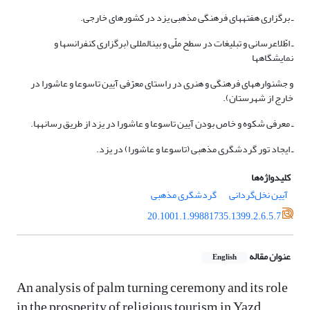
ـ برگزاری هفته­های فرهنگی مذهبی یزد در کشورهای خارجی.
ـ اطّلاع­رسانی و تبلیغات در سطح ملّی و بین­المللی (برگزاری کنفرانس­ها و
نمایشگاه­ها
و جشنواره­های فرهنگی و هنری در راستای معرّفی آیین تاسوعا و عاشورا در
خارج از شهرستان).
ـ معرفی شکوه و خاص بودن آیین تاسوعا و عاشورا در یزد از طریق رسانه­ها.
ـ ایجاد تور گردشگری مذهبی (تاسوعا و عاشورا) در یزد.
کلیدواژه‌ها
آیین نخل‌گردانی
گردشگری مذهبی
20.1001.1.99881735.1399.2.6.5.7
عنوان مقاله
English
An analysis of palm turning ceremony and its role
in the prosperity of religious tourism in Yazd