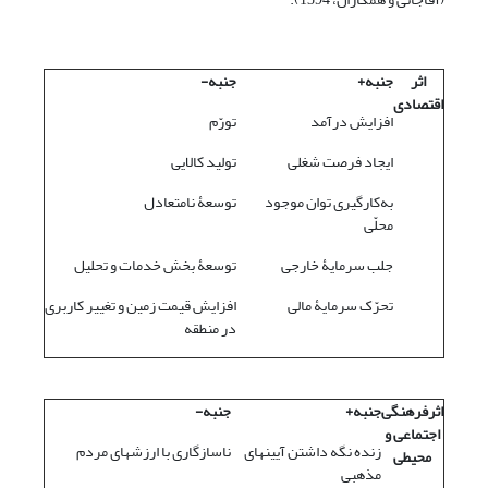
اثر
جنبه+
جنبه-
اقتصادی
افزایش درآمد
تورّم
ایجاد فرصت شغلی
تولید کالایی
به‌کارگیری توان موجود
توسعۀ نامتعادل
محلّی
جلب سرمایۀ خارجی
توسعۀ بخش خدمات و تحلیل
تحرّک سرمایۀ مالی
افزایش قیمت زمین و تغییر کاربری
در منطقه
اثرفرهنگی
جنبه+
جنبه-
اجتماعی و
زنده نگه داشتن آیین­های
ناسازگاری با ارزش­های مردم
محیطی
مذهبی