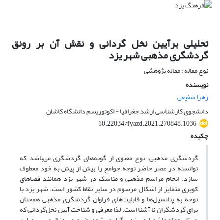
تحلیلی برآیین نخل گردانی و نقش آن بر رونق
گردشگری مذهبی شهر یزد
نوع مقاله : مقاله پژوهشی
نویسنده
زهرا شفیعی
دانشجوی کارشناسی ارشد جغرافیا - اکوتوریسم دانشگاه کاشان
10.22034/fyazd.2021.270848.1036
چکیده
گردشگری مذهبی، نوع معنوی از گونه‌های گردشگری می‌باشد که
توانسته در عصر حاضر توجه جوامع را بیش از پیش به خود معطوف
سازد. انجام مراسم مذهبی و مناسک در شهر یزد همانند فضاهای
کویری متمایز از اشکال مرسوم در سایر نقاط کشور است. شهر یزد با
توجه به پتانسیل‌ها و قابلیت‌های فراوان گردشگری مذهبی همچنان
برای گردشگران نا آشنا است. لذا معرفی و شناخت آیین نخل‌گردانی که
در تاسوعا و عاشورا در یزد برگزار می‌شود، ضروری به نظر می‌رسد. این