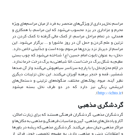
مراسم نخل‌برداری از ویژگی‌های منحصر به ‌فرد از میان مراسم‌های ویژه
محرم و عزاداری در یزد محسوب می‌شود که این مراسم، با همکاری و
همدلی، در تمام مراحل مراسم، از کمک مالی گرفته تا کمک کردن در
تزئین و علم کردن و حمل آن در روز عاشورا و ... برگزار می‌شود. این
مراسم از دیرباز نزد یزدی‌ها مرسوم بوده است و جذّابیتی خاص دارد.
«نخل» به ‌عنوان تابوت امام حسین (ع) شناخته می‌شود که چوب‌ بستی
عظیم به شکل برگ درخت است، امّا شباهتی به برگ درخت خرما ندارد.
در ایّام محرّم نخل را با پارچه سرتاسر سیاهپوش می‌کنند و از آن صدها
شمشیر، قمه و خنجر برهنه آویزان می‌کنند. این نخل تزئینات دیگری
نظیر آینه، میوه، پولک‌های مختلف، منگوله‌های تزئینی و دستمال‌های
ابریشمی رنگی نیز دارد که در دو طرف نخل بسته می­شود
).
http://ichto.ir
(
گردشگری مذهبی
گردشگران مذهبی، گردشگران فرهنگی هستند که برای زیارت اماکن،
آثار و یادمان‌های مذهبی، آیین و مناسبات فرهنگی و مذهبی به مکان‌ها و
مراکز مذهبی جهان سفر می‌کنند. گردشگری مذهبی که ریشه در باورها
و اعتقادات دینی و مذهبی دارد، به مفهوم تخصصی خود، فراتر از