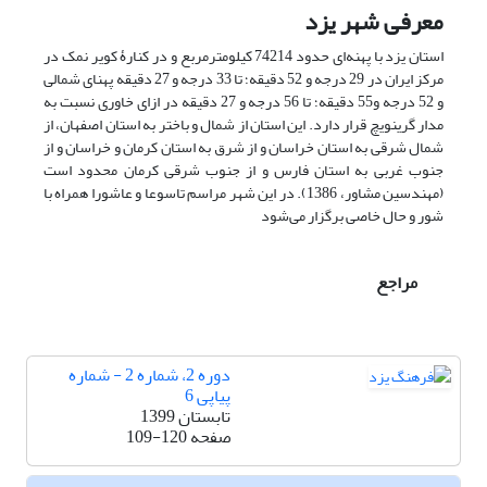
معرفی شهر یزد
استان یزد با پهنه‌ای حدود 74214 کیلومترمربع و در کنارۀ کویر نمک در
مرکز ایران در 29 درجه و 52 دقیقه؛ تا 33 درجه و 27 دقیقه پهنای شمالی
و 52 درجه و55 دقیقه؛ تا 56 درجه و 27 دقیقه در ازای خاوری نسبت به
مدار گرینویچ قرار دارد. این استان از شمال و باختر به استان اصفهان، از
شمال شرقی به استان خراسان و از شرق به استان کرمان و خراسان و از
جنوب ‌غربی به استان فارس و از جنوب شرقی کرمان محدود است
(مهندسین مشاور، 1386). در این شهر مراسم تاسوعا و عاشورا همراه با
شور و حال خاصی برگزار می‌شود
مراجع
دوره 2، شماره 2 - شماره
پیاپی 6
تابستان 1399
صفحه
109-120