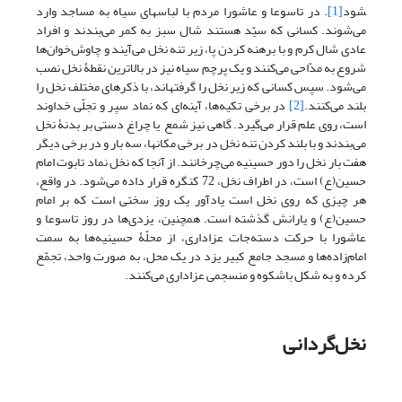
شود
[1]
. در تاسوعا و عاشورا مردم با لباس­های سیاه به مساجد وارد
می‌شوند. کسانی که سیّد هستند شال سبز به کمر می‌بندند و افراد
عادی شال کرم و با برهنه کردن پا، زیر تنه نخل می‌آیند و چاوش‌خوان‌ها
شروع به مدّاحی می‌کنند و یک پرچم سیاه نیز در بالاترین نقطۀ نخل نصب
می‌شود. سپس کسانی که زیر نخل را گرفته­اند، با ذکرهای مختلف نخل را
بلند می‌کنند.
[2]
در برخی تکیه‌ها، آینه‌ای که نماد سپر و تجلّی خداوند
است، روی علم قرار می‌گیرد. گاهی نیز شمع یا چراغ دستی بر بدنۀ نخل
می‌بندند و با بلند کردن تنه نخل در برخی مکان­ها، سه ‌بار و در برخی دیگر
هفت ‌بار نخل را دور حسینیه می‌چرخانند. از آنجا که نخل نماد تابوت امام
حسین(ع) است، در اطراف نخل، 72 کنگره قرار داده می‌شود. در واقع،
هر چیزی که روی نخل است یادآور یک روز سختی است که بر امام
حسین(ع) و یارانش گذشته است. همچنین، یزدی‌ها در روز تاسوعا و
عاشورا با حرکت دسته‌جات عزاداری، از محلّۀ حسینیه‌ها به سمت
امام‌زاده‌ها و مسجد جامع کبیر یزد در یک محل، به صورت واحد، تجمّع
کرده و به شکل باشکوه و منسجمی عزاداری می‌کنند.
نخل‌گردانی