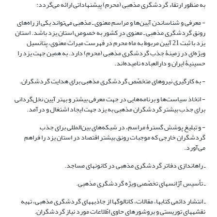
به منظور ارتقاء گردشگری مذهبی (محرم) پیشنهاداتی ارائه می‌گردد:
- معرفی و شناساندن آیین‌ها و مراسم معنوی ـ مذهبی می­‌تواند یکی از راه‌های
رونق گردشگری مذهبی ـ معنوی در کشور به ‌خصوص استان یزد باشد. استان
یزد با ثبت 21 آیین مربوط به ماه محرم در فهرست میراث معنوی، پتانسیل
ویژه‌ای در زمینۀ جذب گردشگری مذهبی (محرم) دارد. به همین جهت یزد را
حسینیۀ ایران و دارالعباده نامیده‌اند.
- به کارگیری نیروهای متخصّص گردشگری مذهبی برای هدایت گردشگران.
- اتخاذ سیاست‌ها و برنامه‌هایی در جهت معرفی بیشتر و بهتر آیین نخل‌گردانی
برای جذب بیشتر گردشگران مذهبی به یزد جهت ایجاد اشتغال و درآمد.
- و تبلیغ پوشش گسترۀ مراسم، در شبکه‌های بین‌المللی برای جذب
گردشگران خارجی که موجبات رونق بیشتر اقتصاد در استان یزد را فراهم
می‌آورد.
ـ راه­اندازی دفاتر گردشگری مذهبی در کانون­های مساجد.
ـ تأسیس آژانس­های تخصّصی ویژه گردشگری مذهبی.
ـ انتشار دائمی کتاب­ها، مقالات، کاتالوگ­ها از جاذبه­های گردشگری مذهبی، تهیه
نقشه­های توریستی و بروشورهای حاوی اطّلاعات مورد نیاز گردشگران.