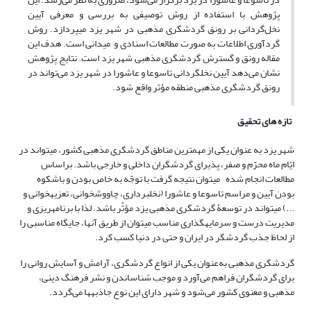
پژوهش با استفاده از روش توصیفی به بررسی و معرفی آیین
نخل‌گردانی بر رونق گردشگری مذهبی در شهر یزد می­پردازد. روش
گردآوری اطلاعات به صورت مطالعات اسنادی و میدانی است. هدف این
مقاله رونق و گسترش گردشگری مذهبی شهر یزد است. نتایج پژوهش
نشان می‌دهد آیین نخل­گردانی تاسوعا و عاشورا در شهر یزد می‌تواند در
رونق گردشگری مذهبی منطقه مؤثر واقع شود.
تازه های تحقیق
شهر یزد به‌ عنوان یکی از مهمترین مناطق گردشگری مذهبی کشور، می­تواند در
ایّام ماه محرّم و صفر، پذیرای گردشگران داخلی و خارجی باشد. براساس
مطالعات انجام شده می­توان نتیجه گرفت با توجّه به خاص بودن و باشکوه
بودن آیین و مراسم تاسوعا و عاشورا (نخل­برداری، چاووش­خوانی، تعزیه­خوانی و
...) می­تواند در توسعۀ گردشگری مذهبی یزد مؤثّر باشد. لذا با برنامه­ریزی و
مدیریت درست و سرمایه­گذاری مناسب می­توان از طریق آن­ها، جایگاه مناسبی را
از لحاظ جذب گردشگر در ایران و حتی در دنیا کسب کرد.
گردشگری مذهبی به‌‌عنوان یکی از انواع گردشگری، آرامش و آسایش روانی را
برای گردشگران فراهم می‌آورد و موجب شناساندن و نشر فرهنگ دینی،
مذهبی و معنوی کشور می‌شود و شهر دارای این نوع جاذبه­ها می‌گردد.