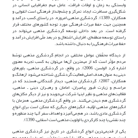
وابستگی به زمان و اوقات فراقت، عامل مهم جغرافیایی انسانی در
شکل‌گیری مسافرت، ایجاد تمرکز و چشم‌انداز فرهنگی است (تقوایی و
همکاران، 1389). گردشگری مذهبی امروزه، در راستای کسب درآمد و
همچنین جهت حفظ میراث فرهنگی مورد توجه کشورهای مختلف قرار
گرفته است. در بعد داخلی توسعه گردشگری مذهبی می‌تواند در
راستای توسعه منطقه‌ای، افزایش اشتغال و در بعد ملّی افزایش درآمد و
حفظ میراث فرهنگی را به دنبال داشته باشد.
از دیدگاه محقّقان عوامل مختلفی در انجام گردشگری مذهبی توسّط
مردم مؤثّر است که از مهمترین آن‌ها می‌توان به کسب تجربه معنوی
اشاره کرد (اولسن، 2006). در واقع، در گردشگری مذهبی، باورهای
دینی به ‌عنوان هدف اصلی فعالیت گردشگری شناخته می‌شود (زهانگ و
همکاران، 2007). گردشگران مذهبی، دیدار کنندگانی هستـند که در
مراسـم و زیارت قبور پیامبران، امامان و رهبـران دینی ـ مذهبی،
فعّالیت‌های مذهبی و نظیر اینها شرکت می‌جویند و نیز از دیگر مکان‌های
گردشگری هم دیدن می‌کنند. در واقع گردشگران مذهبی، همزمان با
انگیزه‌های مذهبی اوّلیه، انگیزه‌های دیگری که ممکن است برای انواع
گردشگری عادی باشد، در هم می‌آمیزد و اهداف سفر آنها چند منظوره و
چند نقشی یا چند کارکردی با اولویت مذهبی است (سقایی، 1390).
یکی از قدیمی‌ترین انواع گردشگری در تاریخ نیز گردشگری مذهبی
است. در هر دین و مذهبی مکان یا شخصیت مقدّسی تعریف شده و مردم