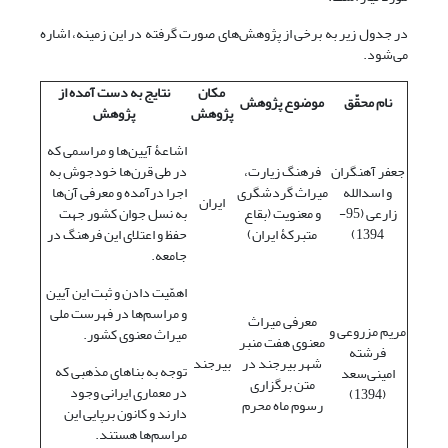
در جدول زیر به برخی از پژوهش‌های صورت گرفته در این زمینه، اشاره
می‌شود.
مکان
نتایج به دست آمده از
نام محقّق
موضوع پژوهش
پژوهش
پژوهش
اشاعۀ آیین‌ها و مراسمی که
جعفر آهنگران
فرهنگ زیارت،
در طی قرن‌ها خودجوش به
و اسدالله
میراث گردشگری
اجرا درآمده و معرفی آن‌ها
ایران
زارعی (95-
و معنویت (بقاع
به نسل جوان کشور جهت
1394)
متبرکۀ ایران)
حفظ و اعتلای این فرهنگ در
جامعه.
اهمّیت دادن و ثبت این آیین
و مراسم‌ها در فهرست ملی
معرفی میراث
مریم مزروعی و
میراث معنوی کشور.
معنوی هفت منبر
فرشته
شهر بیرجند در
بیرجند
توجه به بناهای مذهبی که
امینی‌سعد
متن برگزاری
در معماری ایرانی وجود
(1394)
رسوم ماه محرم
دارند و کانون برپایی این
مراسم‌ها هستند.