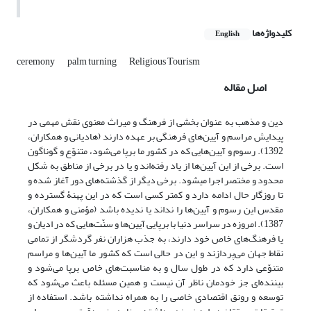
کلیدواژه‌ها
English
ceremony
palm turning
Religious Tourism
اصل مقاله
دین و مذهب به‌ عنوان بخشی از فرهنگ و میراث معنوی نقش مهمی در
پیدایش مراسم و آیین‌های فرهنگی بر عهده دارند (هادیانی و همکاران،
1392). رسوم و آیین‌هایی که در کشور ما برپا می‌شود، متنوّع و گوناگون
است. برخی از این آیین‌ها از یاد رفته‌اند و یا در برخی از مناطق به شکل
محدود و مختصر اجرا می­شود. برخی دیگر از گذشته‌های دور آغاز شده و
تا روزگار حال ادامه دارد و کمتر کسی است که در این پهنۀ گسترده و
مقدس این رسوم و آیین‌ها را نداند یا ندیده باشد (مؤمنی و همکاران،
1387). امروزه در سراسر دنیا با برپایی آیین‌ها و سنّت‌هایی که در ادیان و
یا فرهنگ‌های خاص خود دارند، به جذب هزاران نفر گردشگر از تمامی
نقاط جهان می‌پردازند و این در حالی است که کشور ما آیین‌ها و مراسم
متنوّعی دارد که در طول سال و به مناسبت‌های خاص برپا می‌شود و
بیننده‌ای جز خودمان ناظر آن نیست و همین مسئله باعث می‌شود که
توسعه و رونق اقتصادی خاصی را به همراه نداشته باشد. استفاده از