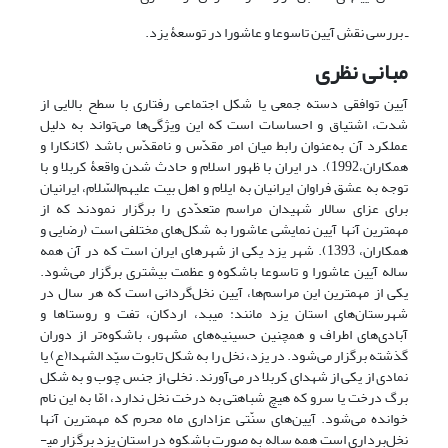
ـ بررسی نقش آیین تاسوعا و عاشورا در توسعۀ یزد.
مبانی نظری
آیین توافقی دسته‌ جمعی یا شکل اجتماعی رفتاری با سطح بالایی از
شدت، اشتیاق و احساسات است که این ویژگی‌ها می‌تواند به دلیل
عملکرد آن به‌‌عنوان رابط میان امر مقدّس و نامقدّس باشد (کانکارا و
همکاران،1992). در ایران با ظهور اسلام و حادث شدن واقعۀ کربلا و با
توجه به عشق فراوان ایرانیان به ایلام و اهل بیت علیهم‌السّلام، ایرانیان
برای عزای سالار شهیدان مراسم متعدّدی را برگزار نمودند که از
مهمترین آن­ها آیین نمایشی عاشورا به شکل‌های مختلفی است (رضایی و
همکاران، 1393). شهر یزد یکی از شهرهای ایران است که در آن همه
ساله آیین عاشورا و تاسوعا باشکوه و عظمت بیشتری برگزار می‌شود.
یکی از مهمترین این مراسم‌ها، آیین نخل‌گردانی است که هر سال در
شهرستان‌های استان یزد مانند: میبد، اردکان، تفت و روستاها و
آبادی‌های اطراف و همچنین حسینیه‌های مشهور، باشکوه‌تر از دوران
گذشته برگزار می‌شود. در یزد، نخل را به شکل تابوت سیّد الشهدا(ع) یا
نمادی از یکی از شهدای کربلا در می‌آورند. نخلی از جنس چوب و به شکل
برگ درخت یا سرو که هیچ شباهتی به درخت نخل ندارد، امّا به این نام
خوانده می‌شود. آیین‌های سنّتی عزاداری ماه محرم که مهمترین آنها
نخل‌برداری است همه ساله به صورت باشکوه در استان یزد برگزار می­