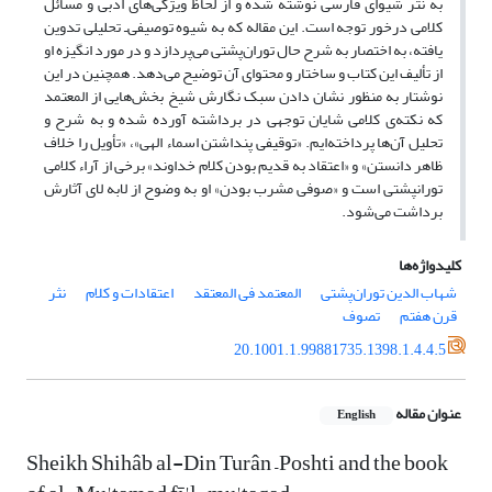
به نثر شیوای فارسی نوشته شده و از لحاظ ویژگی‌های ادبی و مسائل
کلامی درخور توجه است. این مقاله که به شیوه توصیفی‌ـ تحلیلی تدوین
یافته، به اختصار به شرح حال توران‌پشتی می‌پردازد و در مورد انگیزه‌ او
از تألیف این کتاب و ساختار و محتوای آن توضیح می‌دهد. همچنین در این
نوشتار به منظور نشان دادن سبک نگارش شیخ بخش‌هایی از المعتمد
که نکته‌ی کلامی شایان توجهی در برداشته آورده شده و به شرح و
تحلیل آن‌ها پرداخته‌ایم. «توقیفی پنداشتن اسماء الهی»، «تأویل را خلاف
ظاهر دانستن» و «اعتقاد به قدیم بودن کلام خداوند» برخی از آراء کلامی
تورانپشتی است و «صوفی مشرب بودن» او به وضوح از لابه لای آثارش
برداشت می‌شود.
کلیدواژه‌ها
شهاب الدین توران‌پشتی
المعتمد فی المعتقد
اعتقادات و کلام
نثر
قرن هفتم
تصوف
20.1001.1.99881735.1398.1.4.4.5
عنوان مقاله
English
Sheikh Shihâb al-Din Turân –Poshti and the book