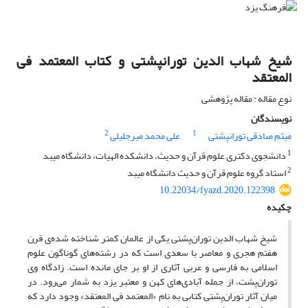
شیخ شهاب الدین تورانپشتی و کتاب المعتمد فی
المعتقد
نوع مقاله : مقاله پژوهشی
نویسندگان
2
1
میثم صادقی تورانپشتی
علی محمد میرجلیلی
1
دانشجوی دکتری علوم قرآن و حدیث، دانشکده الهیات، دانشگاه میبد
2
استاد گروه علوم قرآن و حدیث دانشگاه میبد
10.22034/fyazd.2020.122398
چکیده
شیخ شهاب الدین توران‌پشتی یکی از عالمان کمتر شناخته شده‌ی قرن
هفتم هجری و معاصر با سعدی است که در رشته‌های گوناگون علوم
اسلامی به فارسی و عربی آثاری از او بر جای مانده است. زادگاه وی
توران‌پشت، از جمله آبادی‌های کهن و معتبر یزد به شمار می‌رود. در
میان آثار توران‌پشتی کتابی به نام «المعتمد فی المعتقد» وجود دارد که