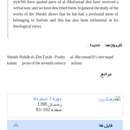
style,We have quoted parts of al-Mutfamad that have received a
verbal note.and we have described them.In general, the study of the
works of the Sheikh shows that he has had a profound sense of
belonging to Sufism, and this has also been influential in his
theological views.
کلیدواژه‌ها
English
Sheikh Shihâb al-Din Turân -Poshti
al-Mu‘tamad fī’l-mu‘taqad
kalam
prose of the seventh century
sufism
مراجع
دوره 1، شماره 4
زمستان 1398
صفحه
83-102
فایل ها