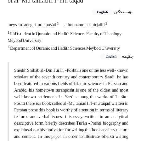
of al-Mu'tamad fī'l-mu'taqad
نویسندگان
English
1
2
meysam sadeghi turanposhti
alimohammad mirjalili
1
PhD student in Quranic and Hadith Sciences, Faculty of Theology,
Meybod University
2
Department of Quranic and Hadith Sciences, Meybod University
چکیده
English
Sheikh Shihâb al-Din Turân -Poshti is one of the less well-known
scholars of the seventh century and contemporary Saadi. he has
been featured in various fields of Islamic sciences in Persian and
Arabic. his hometown turanposht is one of the oldest and most
well-known settlements in Yazd. among the works of Turân-
Poshti there is a book called al-Mu'tamad fī'l-mu'taqad, written in
Persian prose this book is worthy of attention in terms of literary
features and verbal issues. this essay, written in an analytical
descriptive form, briefly describes Turân -Poshti biography and
explains about his motivation for writing this book and its structure
and content. In this paper, in order to illustrate Sheikh writing