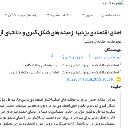
صفحه اصلی
مرور
اطلاعات نشریه
راهنمای نویسندگان
اخلاق اقتصادی یزدیها: زمینه های شکل گیری و دلالتهای 
نوع مقاله : مقاله پژوهشی
نویسندگان
2
1
ابوالفضل مرشدی
منوچهر علی نژاد
1
استادیاردانشکده علوم اجتماعی - بخش مردم‌شناسی دانشگاه یزد
2
استادیاردانشکده علوم اجتماعی - بخش تعاون و رفاه اجتماعی دانشگاه یزد
10.22034/fyazd.2019.105346
چکیده
در این مقاله، ضمن مرور بر مؤلّفه های اصلی اخلاق اقتصادی یزدی ها، عوامل مؤ ثّر
شکل گیری این نوع خلق و خوی اقتصادی در مردم یزد معرفی میشود. سپس میزا
قبلی و عوامل نوظهور مؤثر بر اخلاق اقتصادی یزدیها در دنیای جدید نیز مرور می 
آخر، راهکارهایی برای بهره برداری از ابعاد مثبت این اخلاق در راستای تحقق تو سع
اقتصاد درونزا در این استان ارائه می گردد. روش مورد استفاده در این تحقیق، 