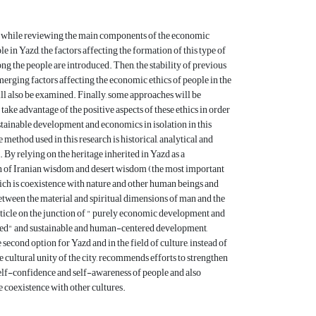
le, while reviewing the main components of the economic
le in Yazd, the factors affecting the formation of this type of
g the people are introduced. Then, the stability of previous
merging factors affecting the economic ethics of people in the
l also be examined. Finally, some approaches will be
take advantage of the positive aspects of these ethics in order
stainable development and economics in isolation in this
method used in this research is historical, analytical and
By relying on the heritage inherited in Yazd as a
n of Iranian wisdom and desert wisdom (the most important
ich is coexistence with nature and other human beings and
etween the material and spiritual dimensions of man and the
article on the junction of " purely economic development and
ted" and sustainable and human-centered development,
 second option for Yazd and in the field of culture, instead of
e cultural unity of the city, recommends efforts to strengthen
self-confidence and self-awareness of people and also
e coexistence with other cultures.