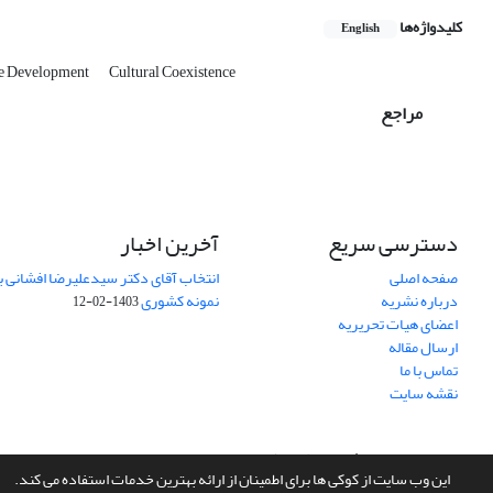
کلیدواژه‌ها
English
le Development
Cultural Coexistence
مراجع
دسترسی سریع
آخرین اخبار
صفحه اصلی
انتخاب آقای دکتر سیدعلیرضا افشانی ب
درباره نشریه
نمونه کشوری
1403-02-12
اعضای هیات تحریریه
ارسال مقاله
تماس با ما
نقشه سایت
سامانه مدیریت نشریات علمی.
طراحی و پیاده سازی از
سیناوب
این وب سایت از کوکی ها برای اطمینان از ارائه بهترین خدمات استفاده می کند.