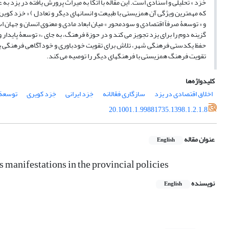
خرَد » تحلیلی و اسنادی است. این مقاله با اتّکا به میراث پرورش یافته در یزد به ع
که مهمترین ویژگی آن همزیستی با طبیعت و انسانهای دیگر و تعادل ) « خرَد کویری »
و « توسعۀ صرفاً اقتصادی و سودمحور » میان ابعاد مادی و معنوی انسان و جهان 
گزینه دوم را برای یزد تجویز می کند و در حوزة فرهنگ، به جای ،« توسعۀ پایدار و
حفظ یکدستی فرهنگی شهر، تلاش برای تقویت خودباوری و خودآگاهی فرهنگی یز
تقویت فرهنگ همزیستی با فرهنگهای دیگر را توصیه می کند.
کلیدواژه‌ها
اخلاق اقتصادی در یزد
سازگاری فعّالانه
خِرَد ایرانی
خِرَد کویری
توسعة 
20.1001.1.99881735.1398.1.2.1.8
عنوان مقاله
English
 manifestations in the provincial policies
نویسنده
English