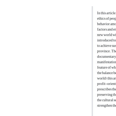
In this artic
ethics of peop
behavior amon
factors and e
new world wil
introduced to 
to achieve su
province. The 
documentary. 
manifestatio
feature of wh
the balance b
world), this 
profit-orien
prescribes the
preserving th
the cultural 
strengthen th