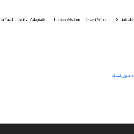
 in Yazd
Active Adaptation
Iranian Wisdom
Desert Wisdom
Sustainab
ه عنوان استاد