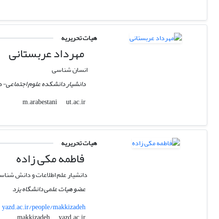
هیات تحریریه
مهرداد عربستانی
انسان شناسی
دانشیار دانشکده علوم اجتماعی- د
ut.ac.ir
m.arabestani
هیات تحریریه
فاطمه مکی زاده
دانشیار علم اطلاعات و دانش شناس
عضو هیات علمی دانشگاه یزد
yazd.ac.ir/people/makkizadeh
yazd.ac.ir
makkizadeh