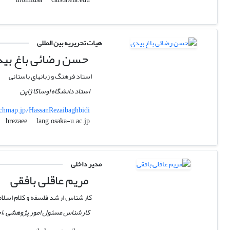
هیات تحریریه بین المللی
حسن رضائی باغ بی
استاد فرهنگ و زبانهای باستانی
استاد دانشگاه اوساکا ژاپن
rchmap.jp/HassanRezaibaghbidi
lang.osaka-u.ac.jp
hrezaee
مدیر داخلی
مریم عاقلی بافقی
کارشناس ارشد فلسفه و کلام اسلا
کارشناس مسئول امور پژوهشی ،اجت