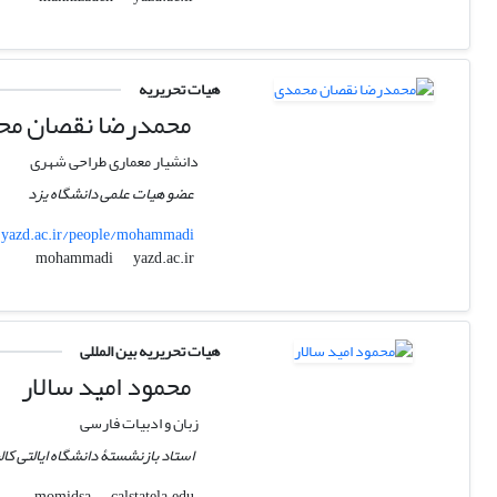
هیات تحریریه
محمدرضا نقصان مح
دانشیار معماری طراحی شهری
عضو هیات علمی دانشگاه یزد
yazd.ac.ir/people/mohammadi
yazd.ac.ir
mohammadi
هیات تحریریه بین المللی
محمود امید سالار
زبان و ادبیات فارسی
استاد بازنشستۀ دانشگاه ایالتی کالی
calstatela.edu
momidsa