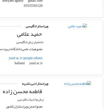
gmail.com
maryam.aghely
03535501520
ویراستار انگلیسی
حمید علامی
دانشیار زبان انگلیسی
عضو هیات علمی دانشگاه تربیت 
yazd.ac.ir/people/allami
yazd.ac.ir
hallami
ویراستار ادبی نشریه
فاطمه محسن زاده
زبان و ادبیات فارسی
عضو انجمن ویراستاران کشور