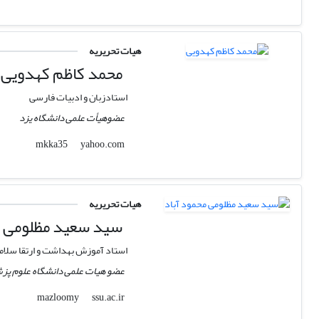
هیات تحریریه
محمد کاظم کهدویی
استادزبان و ادبیات فارسی
عضوهیأت علمی دانشگاه یزد
yahoo.com
mkka35
هیات تحریریه
سید سعید مظلومی م
استاد آموزش بهداشت و ارتقا سلا
عضو هیات علمی دانشگاه علوم پ
ssu.ac.ir
mazloomy