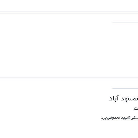
حمود آباد
مت
زشکی شهید صدوقی یزد