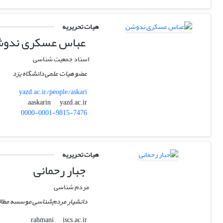
هیات تحریریه
عباس عسکری ندو
استاد جمعیت شناسی
عضو هیات علمی دانشگاه یزد
yazd.ac.ir/people/askari
yazd.ac.ir
aaskarin
0000-0001-9815-7476
هیات تحریریه
جبار رحمانی
مردم شناسی
دانشیار مردم‌شناسی موسسه مطالع
iscs.ac.ir
rahmani