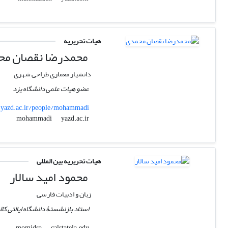
هیات تحریریه
محمدرضا نقصان مح
دانشیار معماری طراحی شهری
عضو هیات علمی دانشگاه یزد
yazd.ac.ir/people/mohammadi
yazd.ac.ir
mohammadi
هیات تحریریه بین المللی
محمود امید سالار
زبان و ادبیات فارسی
استاد بازنشستۀ دانشگاه ایالتی کالی
calstatela.edu
momidsa