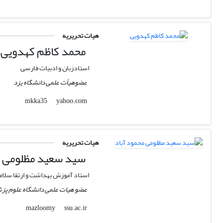
هیات تحریریه
محمد کاظم کهدویی
استادزبان و ادبیات فارسی
عضوهیأت علمی دانشگاه یزد
yahoo.com
mkka35
هیات تحریریه
سید سعید مظلومی م
استاد آموزش بهداشت و ارتقا سلا
عضو هیات علمی دانشگاه علوم پ
ssu.ac.ir
mazloomy