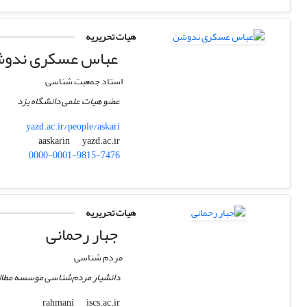
هیات تحریریه
عباس عسکری ندو
استاد جمعیت شناسی
عضو هیات علمی دانشگاه یزد
yazd.ac.ir/people/askari
yazd.ac.ir
aaskarin
0000-0001-9815-7476
هیات تحریریه
جبار رحمانی
مردم شناسی
دانشیار مردم‌شناسی موسسه مطالع
iscs.ac.ir
rahmani