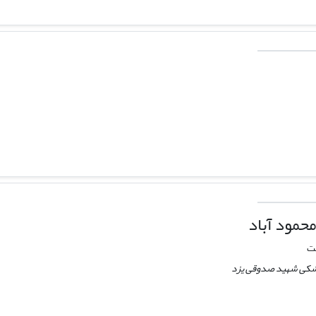
حمود آباد
مت
زشکی شهید صدوقی یزد