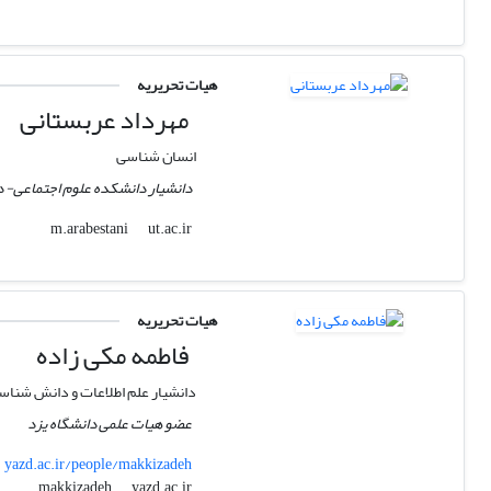
هیات تحریریه
مهرداد عربستانی
انسان شناسی
دانشیار دانشکده علوم اجتماعی- د
ut.ac.ir
m.arabestani
هیات تحریریه
فاطمه مکی زاده
دانشیار علم اطلاعات و دانش شناس
عضو هیات علمی دانشگاه یزد
yazd.ac.ir/people/makkizadeh
yazd.ac.ir
makkizadeh