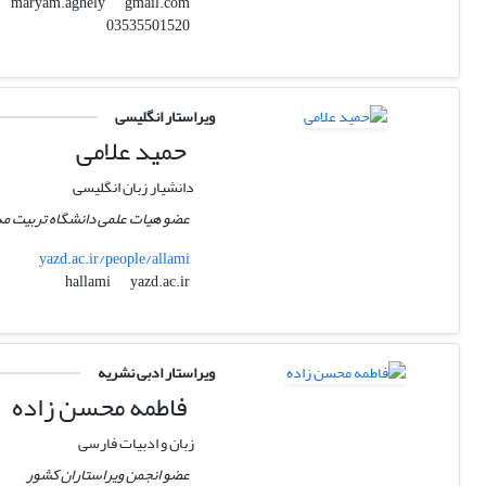
gmail.com
maryam.aghely
03535501520
ویراستار انگلیسی
حمید علامی
دانشیار زبان انگلیسی
عضو هیات علمی دانشگاه تربیت 
yazd.ac.ir/people/allami
yazd.ac.ir
hallami
ویراستار ادبی نشریه
فاطمه محسن زاده
زبان و ادبیات فارسی
عضو انجمن ویراستاران کشور