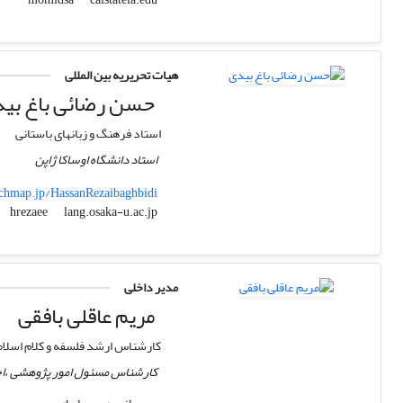
هیات تحریریه بین المللی
حسن رضائی باغ بی
استاد فرهنگ و زبانهای باستانی
استاد دانشگاه اوساکا ژاپن
rchmap.jp/HassanRezaibaghbidi
lang.osaka-u.ac.jp
hrezaee
مدیر داخلی
مریم عاقلی بافقی
کارشناس ارشد فلسفه و کلام اسلا
کارشناس مسئول امور پژوهشی ،اجت