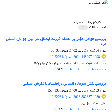
کلیدواژه‌ها =
جمعیت
تعداد مقالات:
3
بررسی عوامل مؤثر بر تعداد فرزند ایدئال در بین جوانان استان
یزد
دوره 4، شماره 1، پاییز 1402، صفحه
33-58
10.22034/fyazd.2024.448997.1098
محمد ترکاشوند مرادآبادی، واحد سروش، کلثوم ایران نژاد
مشاهده مقاله
اصل مقاله
1.31 M
بررسی نقش سرمایه انسانی دراقتصاد با نگرش اسلامی
دوره 3، شماره 3، پاییز 1400، صفحه
133-153
10.22034/fyazd.2023.382887.1080
علی عسکری وزیری
مشاهده مقاله
اصل مقاله
1.12 M