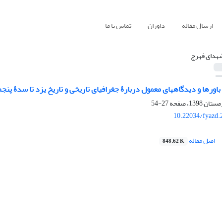
ارسال مقاله
داوران
تماس با ما
هدای فهرج
اورها و دیدگاههای معمول دربارۀ جغرافیای تاریخی و تاریخ یزد تا سدۀ پن
27-54
10.22034/fyazd.
اصل مقاله
848.62 K