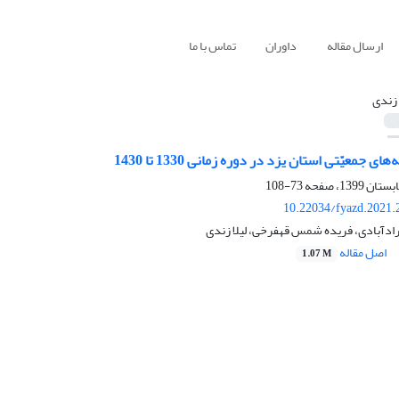
ارسال مقاله
داوران
تماس با ما
 زندی
 جمعیّتی استان یزد در دوره زمانی 1330 تا 1430
73-108
10.22034/fyazd.2021.
ادآبادی، فریده شمس قهفرخی، لیلا زندی
اصل مقاله
1.07 M