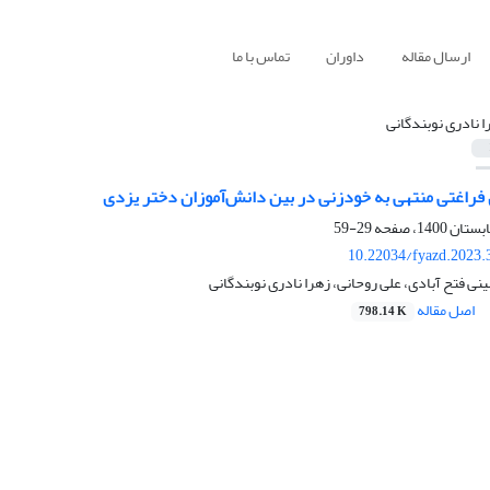
ارسال مقاله
داوران
تماس با ما
ا نادری نوبندگانی
راغتی منتهی به خودزنی در بین دانش‌آموزان دختر یزدی
29-59
10.22034/fyazd.2023.
نی فتح آبادی، علی روحانی، زهرا نادری نوبندگانی
اصل مقاله
798.14 K